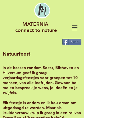
MATERNIA
connect to nature
Share
Natuurfeest
In de bossen rondom Soest, Bilthoven en
Hilversum geef ik graag
verjaardagsfeestjes voor groepen tot 10
mensen, van alle leeftijden. Gewoon bel
me en bespreek je wens, je ideeën en je
twijfels.
Elk feestje is anders en ik hou ervan om
uitgedaagd te worden. Maar als
kruidenvrouw kruip ik graag in een rol van
Tante Fee of 'bos-aardige heks' ;) .