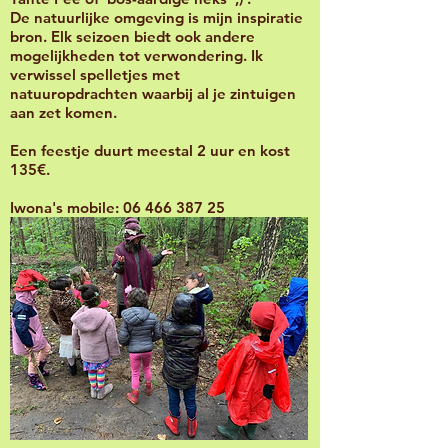
De natuurlijke omgeving is mijn inspiratie
bron. Elk seizoen biedt ook andere
mogelijkheden tot verwondering. Ik
verwissel spelletjes met
natuuropdrachten waarbij al je zintuigen
aan zet komen.
Een feestje duurt meestal 2 uur en kost
135€.
Iwona's mobile:
06 466 387 25