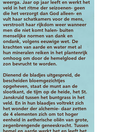
weerga. Jaar op jaar leeft en werkt het
veld in het ritme der seizoenen- geen
die het verzorgt dan God alleen- en
vult haar schatkamers voor de mens,
verstrooit haar rijkdom weer
wanneer
men die niet komt halen- buiten
menselijke normen van dank en
ondank, volgens eeuwige wet. De
krachten van aarde en water met al
hun mineralen reiken in het plantenrijk
omhoog om door de hemelgloed der
zon bevrucht te worden.
Dienend de bladjes uitgespreid, de
bescheiden bloemgezichtjes
opgeheven, staat de munt aan de
slootkant, de tijm op de heide, het St.
Janskruid tussen het buntgrass in het
veld. En in hun blaadjes voltrekt zich
het wonder der alchemie- daar zetten
de 4 elementen zich om tot hoger
eenheid in aetherische oliën van grote,
zegenbrengende geneeskracht. Tussen
hemel en aarde werkt het en leeft het