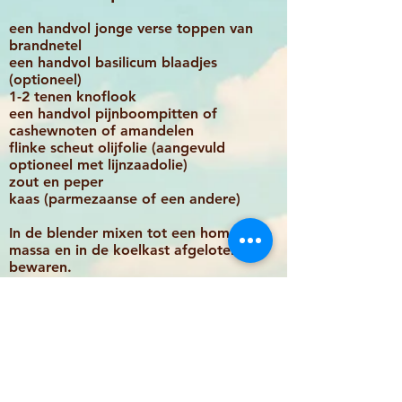
een handvol jonge verse toppen van
brandnetel
een handvol basilicum blaa
djes
(optioneel)
1-2 tenen knoflook
een handvol pijnboompitten of
cashewnoten of amandelen
flinke scheut olijfolie (aangevuld
optioneel met lijnzaadolie)
zout en peper
kaas (parmezaanse of een andere)
In de blender mixen tot een homogene
massa en in de koelkast afgeloten
bewaren.
Eet smakelijk!
Paard
e
n
bloem/brandnetel
smoothie
(overgenomen van Laurette van Slobbe-
"Plantaardige en rauwe voeding")