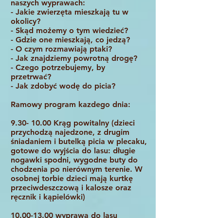
naszych wyprawach:
- Jakie zwierzęta mieszkają tu w
okolicy?
- Skąd możemy o tym wiedzieć?
- Gdzie one mieszkają, co jedzą?
- O czym rozmawiają ptaki?
- Jak znajdziemy powrotną drogę?
- Czego potrzebujemy, by
przetrwać?
- Jak zdobyć wodę do picia?
Ramowy program kazdego dnia:
9.30- 10.00
Krąg powitalny (dzieci
przychodzą najedzone, z drugim
śniadaniem i butelką picia w plecaku,
gotowe do wyjścia do lasu: długie
nogawki spodni, wygodne buty do
chodzenia po nierównym terenie. W
osobnej torbie dzieci mają kurtkę
przeciwdeszczową i kalosze oraz
ręcznik i kąpielówki)
10.00-13.00
wyprawa do lasu