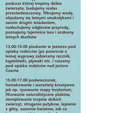
podczas której tropimy dzikie
zwierzęta, budujemy szałas
przeciwdeszczowy, filtrujemy wodę,
objadamy się leśnymi smakołykami i
swoim drugim śniadaniem,
nasłuchujemy odgłosów przyrody,
poznajemy tajemnice lasu i szukamy
leśnych skarbów
13.00-15.00
pluskanie w jeziorze pod
opieką rodziców (po powrocie z
leśnej wyprawy zabieramy ręcznik,
kąpielówki, pływaki etc. i ruszamy
pod opieka rodziców nad jezioro
Czarne
15.00-17.00
podwieczorek,
hamakowanie i warsztaty kreatywne
jak np. rysowanie mapy terytorium,
filcowanie naturalistyczne ptaków,
stemplowanie tropów dzikich
zwierząt, struganie patykow, lepienie
z gliny, suszenie kwiatow, lub co