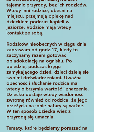
tajemnic przyrody, bez ich rodziców.
Wtedy inni rodzice, obecni na
miejscu, przejmują opiekę nad
dzieckiem podczas k
ą
pieli w
jeziorze. Rodzice mają wtedy
kontakt ze sobą.
Rodziców nieobecnych w ciągu dnia
zapraszam od godz.17, kiedy to
zaczynamy razem gotować
obiadokolację na ognisku. Po
obiedzie, podczas kręgu
zamykającego dzień, dzieci dzielą sie
swoimi doświadczeniami. Uważna
obecność i słuchanie rodzica ma
wtedy olbrzymia wartość i znaczenie.
Dziecko dostaje wtedy wiadomość
zwrotną również od rodzica, że jego
przeżycia na łonie natury są ważne.
W ten sposób dziecka więź z
przyrodą się umacnia.
Tematy, które będziemy poruszać na