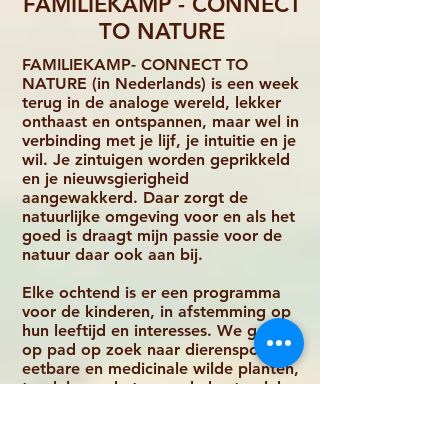
FAMILIEKAMP - CONNECT
TO NATURE
FAMILIEKAMP- CONNECT TO
NATURE (in Nederlands) is een week
terug in de analoge wereld, lekker
onthaast en ontspannen, maar wel in
verbinding met je lijf, je intuitie en je
wil. Je zintuigen worden geprikkeld
en je nieuwsgierigheid
aangewakkerd. Daar zorgt de
natuurlijke omgeving voor en als het
goed is draagt mijn passie voor de
natuur daar ook aan bij.
Elke ochtend is er een programma
voor de kinderen, in afstemming op
hun leeftijd en interesses. We gaan
op pad op zoek naar dierensporen,
eetbare en medicinale wilde planten,
tondel voor het vuur, de beste plek
voor de hut. We spelen
(verstop)spelletjes, schieten met pijl
en boog en zodoende verzamelen