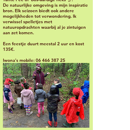
De natuurlijke omgeving is mijn inspiratie
bron. Elk seizoen biedt ook andere
mogelijkheden tot verwondering. Ik
verwissel spelletjes met
natuuropdrachten waarbij al je zintuigen
aan zet komen.
Een feestje duurt meestal 2 uur en kost
135€.
Iwona's mobile:
06 466 387 25