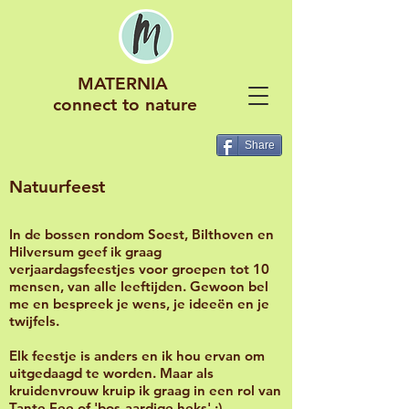
MATERNIA
connect to nature
Share
Natuurfeest
In de bossen rondom Soest, Bilthoven en
Hilversum geef ik graag
verjaardagsfeestjes voor groepen tot 10
mensen, van alle leeftijden. Gewoon bel
me en bespreek je wens, je ideeën en je
twijfels.
Elk feestje is anders en ik hou ervan om
uitgedaagd te worden. Maar als
kruidenvrouw kruip ik graag in een rol van
Tante Fee of 'bos-aardige heks' ;) .