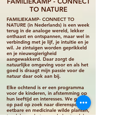
FAMILIEKAMP - CONNECT
TO NATURE
FAMILIEKAMP- CONNECT TO
NATURE (in Nederlands) is een week
terug in de analoge wereld, lekker
onthaast en ontspannen, maar wel in
verbinding met je lijf, je intuitie en je
wil. Je zintuigen worden geprikkeld
en je nieuwsgierigheid
aangewakkerd. Daar zorgt de
natuurlijke omgeving voor en als het
goed is draagt mijn passie voor de
natuur daar ook aan bij.
Elke ochtend is er een programma
voor de kinderen, in afstemming op
hun leeftijd en interesses. We gaan
op pad op zoek naar dierensporen,
eetbare en medicinale wilde planten,
tondel voor het vuur, de beste plek
voor de hut. We spelen
(verstop)spelletjes, schieten met pijl
en boog en zodoende verzamelen