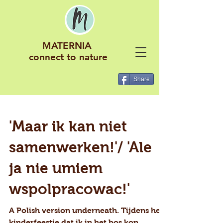
MATERNIA
connect to nature
Share
'Maar ik kan niet
samenwerken!'/ 'Ale
ja nie umiem
wspolpracowac!'
A Polish version underneath. Tijdens het
kinderfeestje dat ik in het bos kon