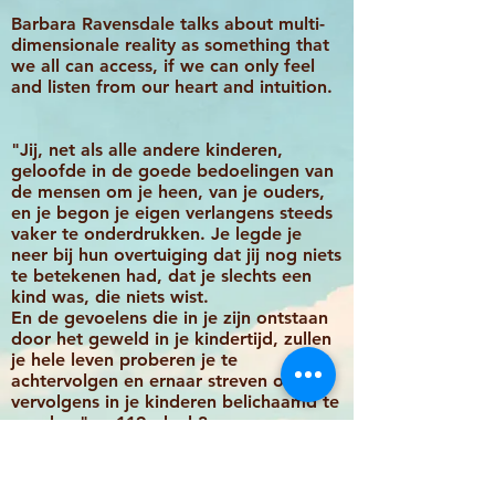
Barbara Ravensdale talks about multi-
dimensionale reality as something that
we all can access, if we can only feel
and listen from our heart and intuition.
"Jij, net als alle andere kinderen,
geloofde in de goede bedoelingen van
de mensen om je heen, van je ouders,
en je begon je eigen verlangens steeds
vaker te onderdrukken. Je legde je
neer bij hun overtuiging dat jij nog niets
te betekenen had, dat je slechts een
kind was, die niets wist.
En de gevoelens die in je zijn ontstaan
door het geweld in je kindertijd, zullen
je hele leven proberen je te
achtervolgen en ernaar streven om
vervolgens in je kinderen belichaamd te
worden." p. 119, deel 3
Address: Markocin 6a, Osiek, Poland
Telephone: +31 646638725