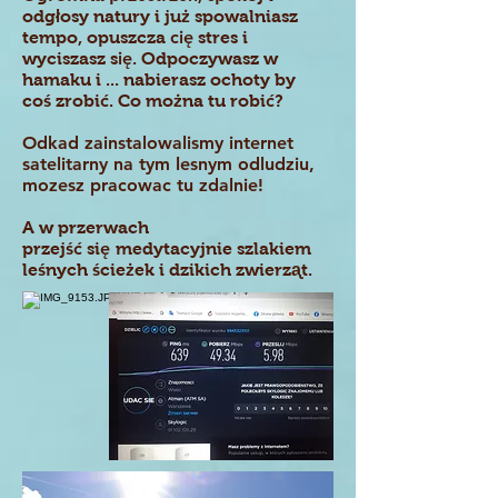
ł
ż
odg
osy natury i ju
spowalniasz
cię
tempo, opuszcza
stres i
ię
wyciszasz s
. Odpoczywasz w
hamaku i ... nabierasz ochoty by
ś
ć
ż
ć
co
zrobi
. Co mo
na tu robi
?
Odkad zainstalowalismy internet
satelitarny na tym lesnym odludziu,
mozesz pracowac tu zdalnie!
A w przerwach
ść
ę
przej
si
medytacyjnie szlakiem
ś
ś
ż
ᶏ
le
nych
cie
ek i dzikich zwierz
t
.