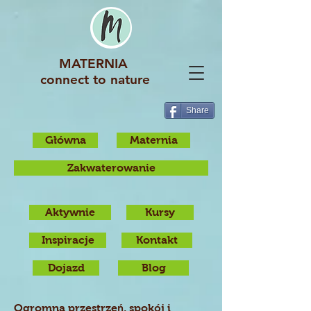
MATERNIA
connect to nature
Share
Główna
Maternia
Zakwaterowanie
Aktywnie
Kursy
Inspiracje
Kontakt
Dojazd
Blog
ń
ó
Ogromna przestrze
, spok
j i