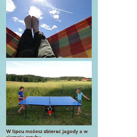
możesz
ć
jagody a w
W lipcu
zbiera