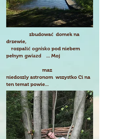
ć
zbudowa
domek na
drzewie,
ć
ognisko
rozpali
pod niebem
ł
nym gwiazd
p
e
... Moj
maz
niedoszly astronom wszystko Ci na
ten temat powie...