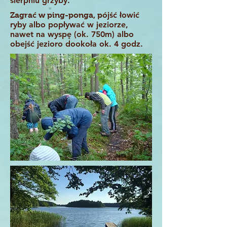
sierpniu grzyby.
ć
ój
ść
łowi
ć
Zagra
w ping-ponga, p
ryby albo popływać w jeziorze,
nawet na wysp
ę
(ok. 750m) albo
obej
ść
jezioro dooko
ł
a ok. 4 godz.