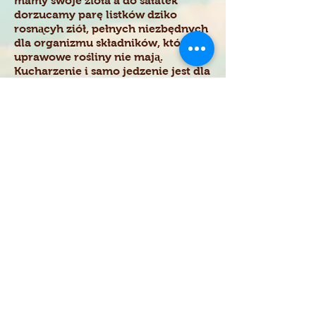
mamy swoje zioła a do sałatek
dorzucamy parę listków dziko
rosnᶏcyh ziół, pełnych niezbędnych
dla organizmu składników, których
uprawowe rośliny nie majᶏ.
Kucharzenie i samo jedzenie jest dla
nas jednᶏ z najbardziej
bezpośrednich form kontaktu z
Matka Ziemia i chętnie dzielimy się
jej bogactwem.
Jednᶏ ze specjalności mamy, która
chętnie dogadza gościom, sᶏ jej
niesamowite ciasta. Codziennie
jakieś wyczarowuje. Jeśli zaś w
lipcu nazbierasz w lesie słoik jagód
zrobi torcik palce lizać!
Zupy i sałatki to inna domena
kulinarna mamy. Na pewno Cię
zaskoczy!
Jesli zaś lubisz kawałek mięska
jesteś u mamy też pod właściwym
adresem.