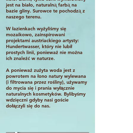
jest na biało, naturalnᶏ farbᶏ na
bazie gliny. Surowce te pochodzᶏ z
naszego terenu.
W łazienkach wyżyliśmy się
mozaikowo, zainspirowani
projektami austriackiego artysty:
Hundertwasser, który nie lubi
ł
prostych linii, ponieważ nie można
ich znale
źć
w naturze.
A poniewa
ż
zu
ż
yta woda jest z
powrotem na
ł
ono natury wylewana
(i filtrowana przez ro
ś
liny), używamy
do mycia si
ę
i prania wy
łᶏ
cznie
naturalnych kosmetyków. Byliby
ś
my
wdzi
ę
czni gdyby nasi go
ś
cie
do
łᶏ
czyli si
ę
do nas.