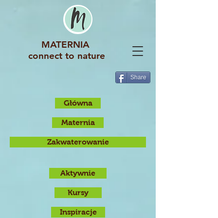
MATERNIA
connect to nature
Share
Główna
Maternia
Zakwaterowanie
Aktywnie
Kursy
Inspiracje