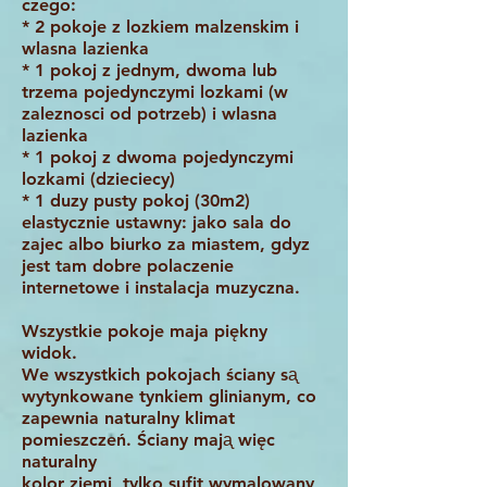
czego:
* 2 pokoje z lozkiem malzenskim i
wlasna lazienka
* 1 pokoj z jednym, dwoma lub
trzema pojedynczymi lozkami (w
zaleznosci od potrzeb) i wlasna
lazienka
* 1 pokoj z dwoma pojedynczymi
lozkami (dzieciecy)
* 1 duzy pusty pokoj (30m2)
elastycznie ustawny: jako sala do
zajec albo biurko za miastem, gdyz
jest tam dobre polaczenie
internetowe i instalacja muzyczna.
Wszystkie pokoje maja pi
ę
kny
widok.
We wszystkich pokojach ściany sᶏ
wytynkowane tynkiem glinianym, co
zapewnia naturalny klimat
pomieszczeń. Ściany majᶏ więc
naturalny
kolor ziemi, tylko sufit wymalowany