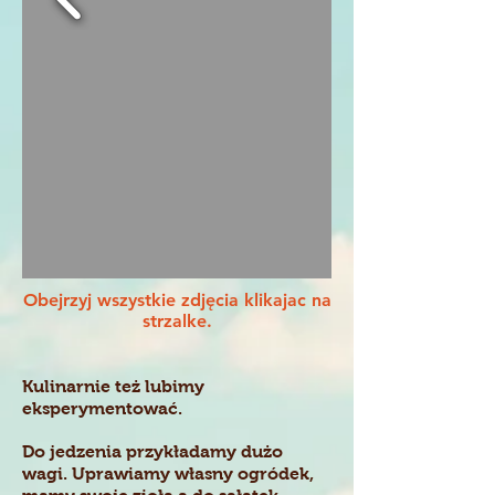
Obejrzyj wszystkie zdj
ę
cia klikajac na
strzalke.
Kulinarnie też lubimy
eksperymentowa
ć.
Do jedzenia przykładamy dużo
wagi. Uprawiamy własny ogródek,