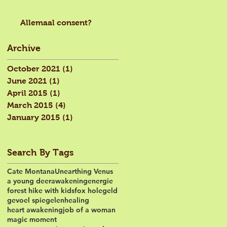
Allemaal consent?
Archive
October 2021
(1)
1 post
June 2021
(1)
1 post
April 2015
(1)
1 post
March 2015
(4)
4 posts
January 2015
(1)
1 post
Search By Tags
Cate Montana
Unearthing Venus
a young deer
awakening
energie
forest hike with kids
fox hole
geld
gevoel spiegelen
healing
heart awakening
job of a woman
magic moment