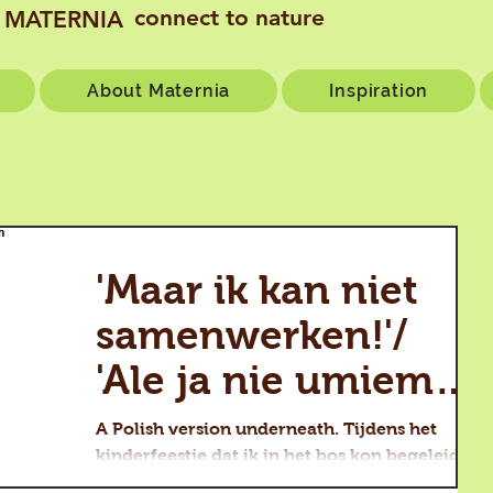
connect to nature
MATERNIA
About Maternia
Inspiration
'Maar ik kan niet
samenwerken!'/
'Ale ja nie umiem
wspolpracowac!'
A Polish version underneath. Tijdens het
kinderfeestje dat ik in het bos kon begeleiden
zeggen de jongens dat ze een hut willen